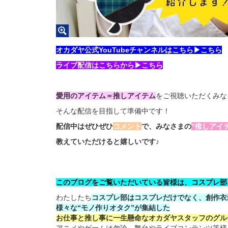
オカダヤ公式YouTubeチャンネルはこちら▶
こちら
ライブ配信はこちらから▶こちら
愛用のアイテム＝推しアイテム
をご視聴いただくみな
そんな配信を目指して準備中です！
配信中はぜひぜひ
コメント
で、みなさまの
“推しアイ
教えていただけると嬉しいです♪
このブログをご覧いただいている皆様は、コスプレ部
わたしたち
コスプレ部はコスプレだけでなく、創作衣
様々な“モノ作りオタク”が集結した
お仕事と推し事に一生懸命なオカダヤスタッフのグル