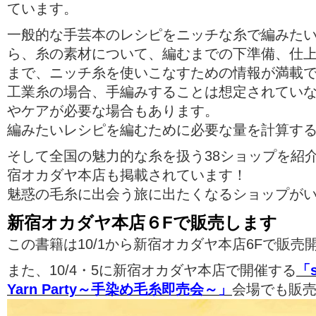
ています。
一般的な手芸本のレシピをニッチな糸で編みた
ら、糸の素材について、編むまでの下準備、仕
まで、ニッチ糸を使いこなすための情報が満載
工業糸の場合、手編みすることは想定されてい
やケアが必要な場合もあります。
編みたいレシピを編むために必要な量を計算す
そして全国の魅力的な糸を扱う38ショップを紹
宿オカダヤ本店も掲載されています！
魅惑の毛糸に出会う旅に出たくなるショップが
新宿オカダヤ本店６Fで販売します
この書籍は10/1から新宿オカダヤ本店6Fで販売
また、10/4・5に新宿オカダヤ本店で開催する
「s
Yarn Party～手染め毛糸即売会～」
会場でも販