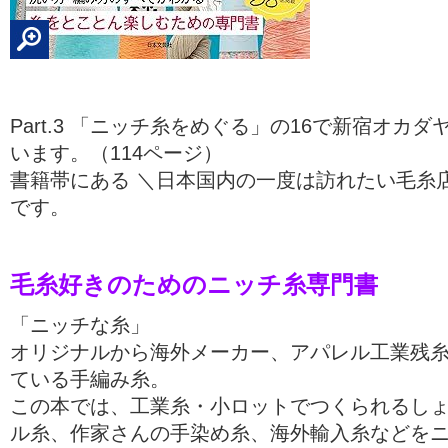
Part.3 「ニッチ糸をめぐる」の16で新宿オカ
います。（114ページ）
書籍帯にある ＼日本国内の一度は訪れたい毛糸店38
です。
毛糸好きのためのニッチ糸専門書
「ニッチな糸」
オリジナルから海外メーカー、アパレル工業残
ている手編み糸。
この本では、工業糸・小ロットでつくられるし
ル糸、作家さんの手染め糸、海外輸入糸などを