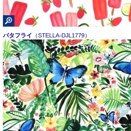
バタフライ
（STELLA-DJL1779）