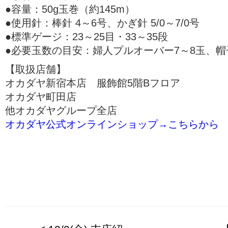
●容量：50g玉巻（約145m）
●使用針：棒針 4～6号、かぎ針 5/0～7/0号
●標準ゲージ：23～25目・33～35段
●必要玉数の目安：婦人プルオーバー7～8玉、帽
【取扱店舗】
オカダヤ新宿本店 服飾館5階Bフロア
オカダヤ町田店
他オカダヤグループ全店
オカダヤ公式オンラインショップ→こちらから