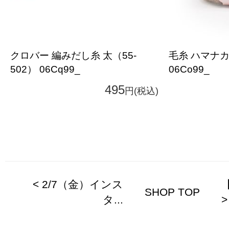
クロバー 編みだし糸 太（55-
毛糸 ハマナカ
502） 06Cq99_
06Co99_
495
円(税込)
< 2/7（金）インス
【
SHOP TOP
タ...
>