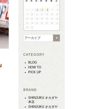
日
月
火
水
木
金
土
1
2
3
4
5
6
7
8
9
10
11
12
13
14
15
16
17
18
19
20
21
22
23
24
25
26
27
28
29
30
31
アーカイブ
CATEGORY
BLOG
』
HOW TO
PICK UP
BRAND
SHINJUKU オカダヤ
本店
SHINJUKU オカダヤ