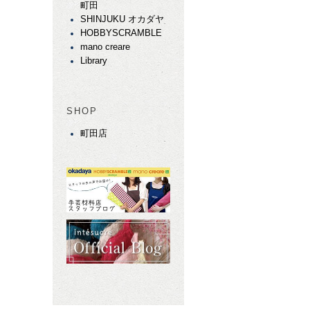
町田
SHINJUKU オカダヤ
HOBBYSCRAMBLE
mano creare
Library
SHOP
町田店