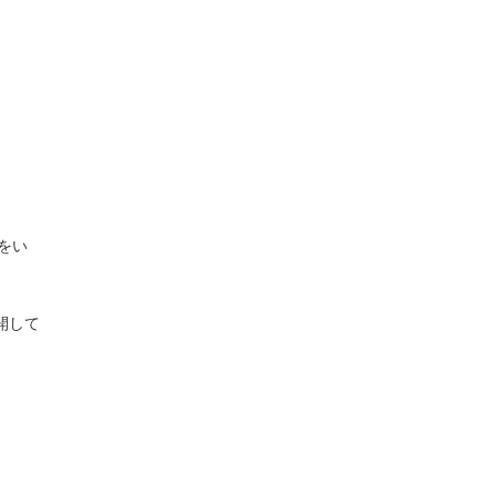
をい
開して