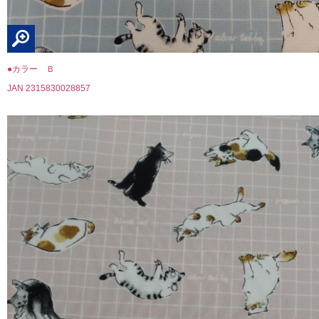
●カラー Ｂ
JAN 2315830028857