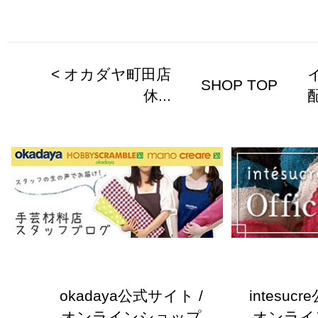
< オカダヤ町田店
SHOP TOP
休...
配
okadaya公式サイト /
intesuc
オンラインショップ
オンライ