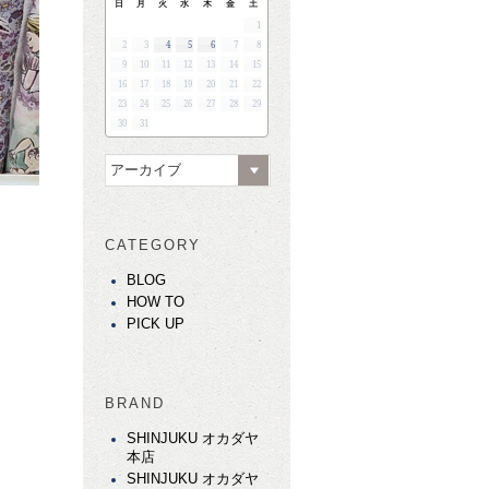
日
月
火
水
木
金
土
1
2
3
4
5
6
7
8
9
10
11
12
13
14
15
16
17
18
19
20
21
22
23
24
25
26
27
28
29
30
31
アーカイブ
CATEGORY
BLOG
HOW TO
PICK UP
BRAND
SHINJUKU オカダヤ
本店
SHINJUKU オカダヤ