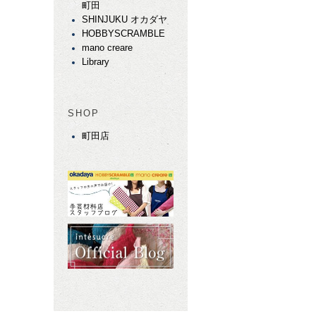
町田
SHINJUKU オカダヤ
HOBBYSCRAMBLE
mano creare
Library
SHOP
町田店