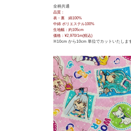
全柄共通
品質：
表・裏 綿100%
中綿 ポリエステル100%
生地幅：約105cm
価格：¥2,970/1m(税込)
※10cm から10cm 単位でカットいたしま