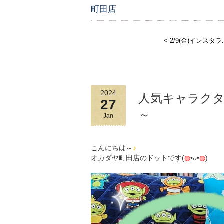
町田店
< 2/9(金)インスタラ.
2024
人気キャラクタ
27
～
Jan
こんにちは～
♪
オカダヤ町田店のドットです(
◍
•ᴗ•
◍
)