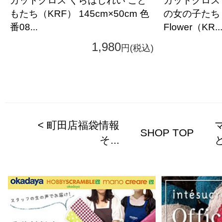
カットクロス くらはしれい こど
カットクロス
もたち（KRF） 145cm×50cm 色
の女の子たち 夏 
番08...
Flower（KR..
1,980
円(税込)
< 町田店福袋情報
SHOP TOP
そ...
と