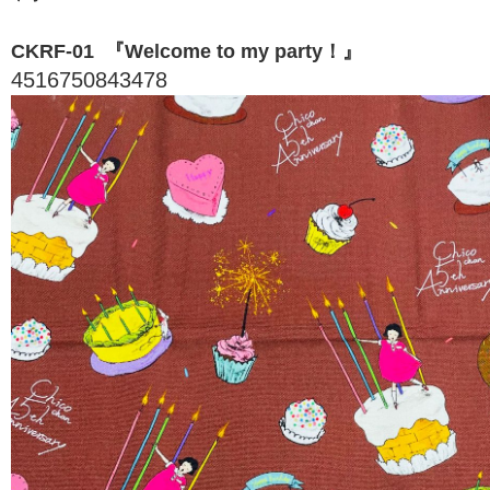
CKRF-01 『Welcome to my party！』
4516750843478