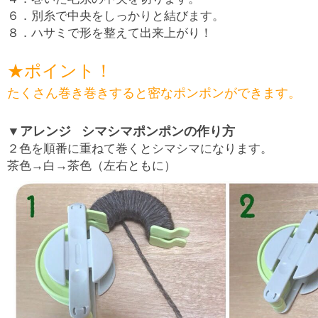
６．別糸で中央をしっかりと結びます。
８．ハサミで形を整えて出来上がり！
★ポイント！
たくさん巻き巻きすると密なポンポンができます。
▼アレンジ シマシマポンポンの作り方
２色を順番に重ねて巻くとシマシマになります。
茶色→白→茶色（左右ともに）