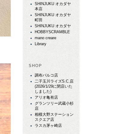
SHINJUKU オカダヤ
本店
SHINJUKU オカダヤ
町田
SHINJUKU オカダヤ
HOBBYSCRAMBLE
mano creare
Library
SHOP
調布パルコ店
二子玉川ライズS.C.店
(2026/1/29に閉店いた
しました)
アリオ亀有店
グランツリー武蔵小杉
店
相模大野ステーション
スクエア店
ラスカ茅ヶ崎店