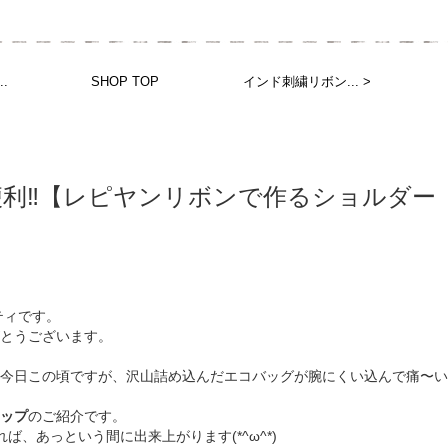
.
SHOP TOP
インド刺繍リボン... >
利‼︎【レピヤンリボンで作るショルダー
ティです。
とうございます。
今日この頃ですが、沢山詰め込んだエコバッグが腕にくい込んで痛〜い(´
ップ
のご紹介です。
れば、あっという間に出来上がります(*^ω^*)