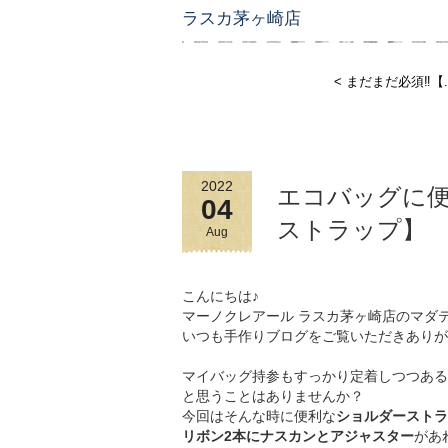
ラスカ茅ヶ崎店
< まだまだ必須‼︎【..
2022
エコバッグに便
04
ストラップ】
Aug
こんにちは♪
マーノクレアール ラスカ茅ヶ崎店のマダ
いつも手作りブログをご覧いただきありが
マイバッグ持参もすっかり定着しつつある
と思うことはありませんか？
今回はそんな時に便利な
ショルダーストラ
リボン2本にナスカンとアジャスター
があ