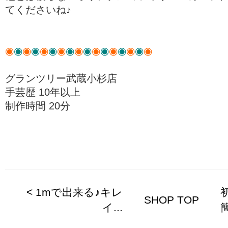
てくださいね♪
◉
◉
◉
◉
◉
◉
◉
◉
◉
◉
◉
◉
◉
◉
◉
◉
◉
グランツリー武蔵小杉店
手芸歴 10年以上
制作時間 20分
< 1mで出来る♪キレ
SHOP TOP
イ...
簡