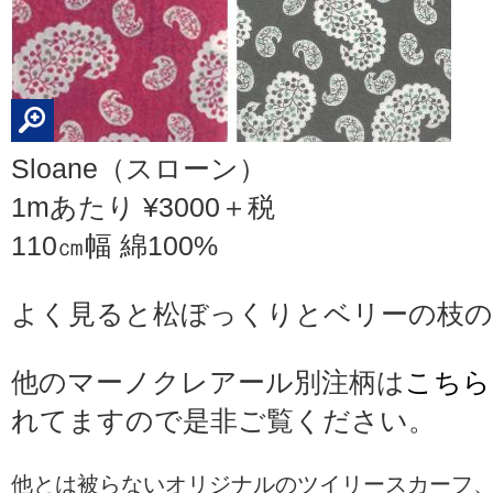
Sloane（スローン）
1mあたり ¥3000＋税
110㎝幅 綿100%
よく見ると松ぼっくりとベリーの枝の
他のマーノクレアール別注柄は
こちら
れてますので是非ご覧ください。
他とは被らないオリジナルのツイリースカーフ