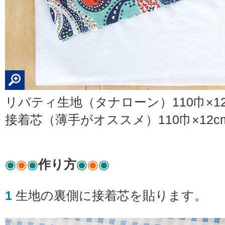
リバティ生地（タナローン）110巾×12
接着芯（薄手がオススメ）110巾×12c
◉
◉
◉
作り方
◉
◉
◉
1
生地の裏側に接着芯を貼ります。