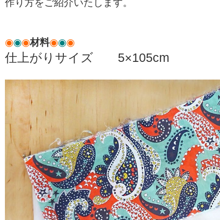
作り方をご紹介いたします。
◉
◉
◉
材料
◉
◉
◉
仕上がりサイズ 5×105cm