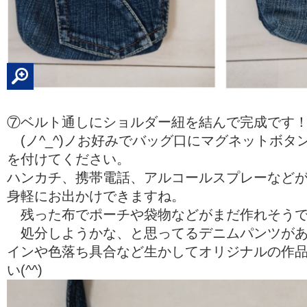
⑦ベルト通しにショルダー紐を結んで完成です
(ノ^_^)ノお好みでバッグ口にマグネットボタ
を付けてください。
ハンカチ、携帯電話、アルコールスプレーなど
身軽にお出かけできますね。
残った布でポーチや袋物などがまだ作れそう
処分しようかな、と思ってるデニムパンツがあ
インや色落ち具合など生かしてオリジナルの作
い(^^)