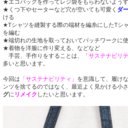
★エコバッグを作ってレジ袋をもらわないよう
★くつ下やセーターなど穴が空いても可愛く
ダ
ける
★Tシャツを縫製する際の端材を編糸にしたTシ
を編む
★端切れの生地を取っておいてパッチワークに
★着物を洋服に作り変える、などなど
手芸、手作りをすることは、
「サステナビリ
多いと思います。
今回は
「サステナビリティ」
を意識して、履け
ンツを捨てるのではなく、最近よく見かける小
グ
に
リメイク
したいと思います。