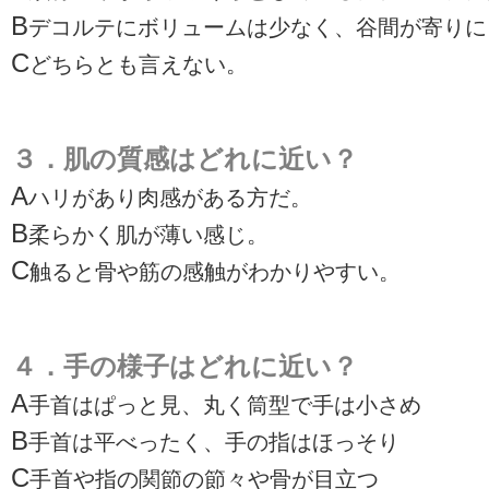
B
デコルテにボリュームは少なく、谷間が寄りに
C
どちらとも言えない。
３．肌の質感はどれに近い？
A
ハリがあり肉感がある方だ。
B
柔らかく肌が薄い感じ。
C
触ると骨や筋の感触がわかりやすい。
４．手の様子はどれに近い？
A
手首はぱっと見、丸く筒型で手は小さめ
B
手首は平べったく、手の指はほっそり
C
手首や指の関節の節々や骨が目立つ