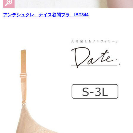
アンテシュクレ ナイス谷間ブラ IBT344