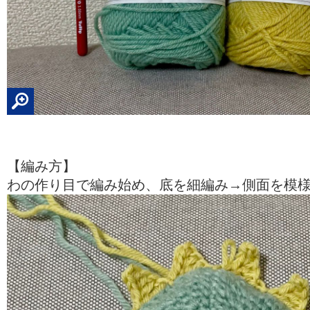
【編み方】
わの作り目で編み始め、底を細編み→側面を模