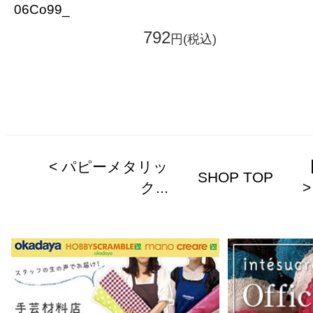
06Co99_
792
円(税込)
< パピーメタリッ
SHOP TOP
ク...
>