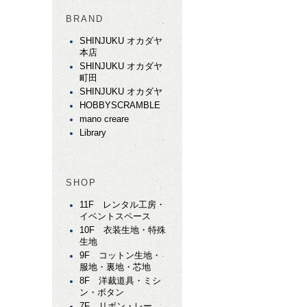
BRAND
SHINJUKU オカダヤ
本店
SHINJUKU オカダヤ
町田
SHINJUKU オカダヤ
HOBBYSCRAMBLE
mano creare
Library
SHOP
11F レンタル工房・
イベントスペース
10F 衣装生地・特殊
生地
9F コットン生地・
服地・裏地・芯地
8F 洋裁道具・ミシ
ン・ボタン
7F リボン・レー