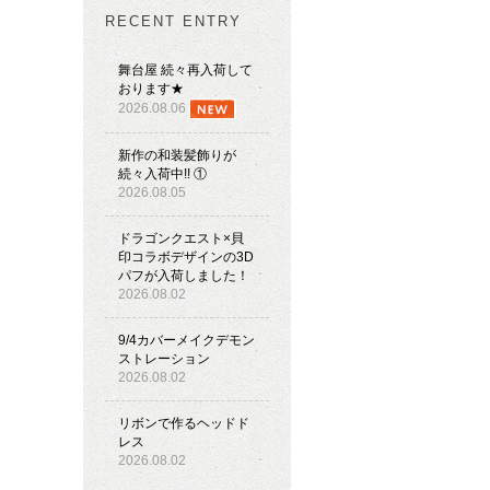
RECENT ENTRY
舞台屋 続々再入荷して
おります★
2026.08.06
新作の和装髪飾りが
続々入荷中!! ①
2026.08.05
ドラゴンクエスト×貝
印コラボデザインの3D
パフが入荷しました！
2026.08.02
9/4カバーメイクデモン
ストレーション
2026.08.02
リボンで作るヘッドド
レス
2026.08.02