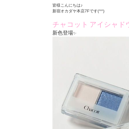
皆様こんにちは♪
新宿オカダヤ本店7Fです(^^)
チャコット
アイシャド
新色登場
✨