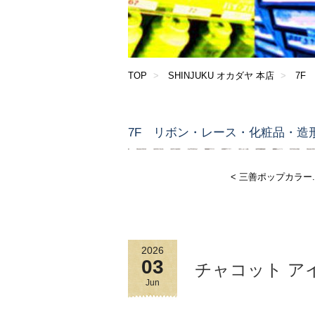
TOP
SHINJUKU オカダヤ 本店
7F
7F リボン・レース・化粧品・造
< 三善ポップカラー..
2026
03
チャコット ア
Jun