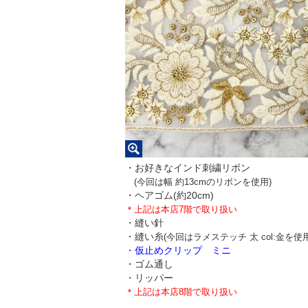
・お好きなインド刺繍リボン
(今回は幅 約13cmのリボンを使用)
・ヘアゴム(約20cm)
＊上記は本店7階で取り扱い
・縫い針
・縫い糸
(今回はラメステッチ 太 col:金を使用
・
仮止めクリップ ミニ
・ゴム通し
・リッパー
＊上記は本店8階で取り扱い