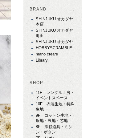
BRAND
SHINJUKU オカダヤ
本店
SHINJUKU オカダヤ
町田
SHINJUKU オカダヤ
HOBBYSCRAMBLE
mano creare
Library
SHOP
11F レンタル工房・
イベントスペース
10F 衣装生地・特殊
生地
9F コットン生地・
服地・裏地・芯地
8F 洋裁道具・ミシ
ン・ボタン