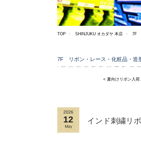
TOP
SHINJUKU オカダヤ 本店
7F
7F リボン・レース・化粧品・造
< 夏向けリボン入荷..
2026
12
インド刺繍リ
May