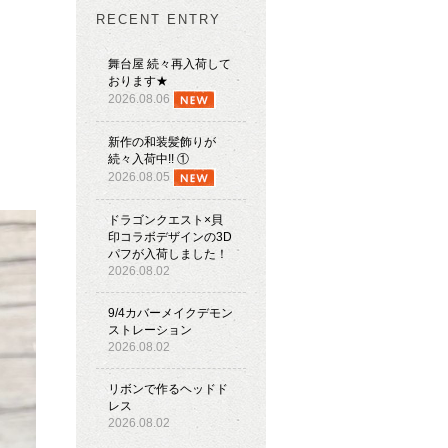
RECENT ENTRY
舞台屋 続々再入荷して
おります★
2026.08.06
新作の和装髪飾りが
続々入荷中!! ①
2026.08.05
ドラゴンクエスト×貝
印コラボデザインの3D
パフが入荷しました！
2026.08.02
9/4カバーメイクデモン
ストレーション
2026.08.02
リボンで作るヘッドド
レス
2026.08.02