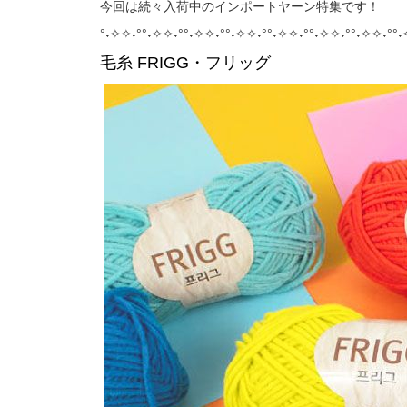
今回は続々入荷中のインポートヤーン特集です！
°˖✧✧˖°°˖✧✧˖°°˖✧✧˖°°˖✧✧˖°°˖✧✧˖°°˖✧✧˖°°˖✧✧˖°°˖
毛糸 FRIGG・フリッグ