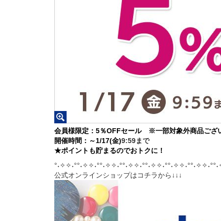
会員様限定：5％OFFセール ※一部対象外商品ござ
開催時間：～1/17(金)
9:59まで
★ポイントも貯まるのでおトクに！
°˖✧✧˖°°˖✧✧˖°°˖✧✧˖°°˖✧✧˖°°˖✧✧˖°°˖✧✧˖°°˖✧✧˖°°˖
公式オンラインショップはコチラから↓↓↓