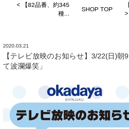
< 【82品番、約345
SHOP TOP
種...
>
2020.03.21
【テレビ放映のお知らせ】3/22(日)朝
て波瀾爆笑」