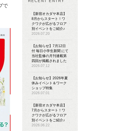
RECENT ENTRY
プで
【新宿オカダヤ本店】
8月からスタート！ワ
クワクが広がるフロア
別イベントをご紹介♪
2026.07.20
【お知らせ】7月12日
付 毎日小学生新聞 にて
当社監修の月刊連載第
四回が掲載されました
2026.07.12
【お知らせ】2026年夏
休みイベント＆ワーク
ショップ特集
2026.07.01
【新宿オカダヤ本店】
7月からスタート！ワ
クワクが広がるフロア
別イベントをご紹介♪
2026.06.22