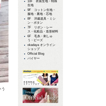
10F 衣装生地・特殊
生地
9F コットン生地・
服地・裏地・芯地
8F 洋裁道具・ミシ
ン・ボタン
7F リボン・レー
ス・化粧品・造形材料
6F 毛糸・刺しゅ
う・ビーズ
okadaya オンライン
ショップ
Official Blog
バイヤー
いう