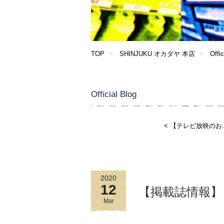
TOP
SHINJUKU オカダヤ 本店
Offic
Official Blog
< 【テレビ放映のお..
2020
12
【掲載誌情報】
Mar