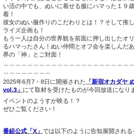
い活の中でも、ぬいに着せる服にハマった１９
着！
彼女のぬい服作りのこだわりとは！？そして推
ライズ企画も！
もう一人は自分の世界観を前面に押し出したオ
るハマったさん！ぬい仲間とオフ会を楽しんだ
界の「神」とご対面！
＿＿＿＿＿＿＿＿＿＿＿＿＿＿＿＿＿＿＿＿＿
＿＿＿＿＿＿＿＿
2025年6月7・8日に開催された
「新宿オカダヤ 
vol.3」
にて取材を受けたものが今回放送になり
イベントのようすが映る！？
ぜひご覧ください！
番組公式「X」
では以下のように告知展開される