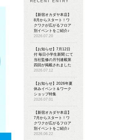
RECENT ENTRY
【新宿オカダヤ本店】
8月からスタート！ワ
クワクが広がるフロア
別イベントをご紹介♪
2026.07.20
【お知らせ】7月12日
付 毎日小学生新聞 にて
当社監修の月刊連載第
四回が掲載されました
2026.07.12
【お知らせ】2026年夏
休みイベント＆ワーク
ショップ特集
2026.07.01
【新宿オカダヤ本店】
7月からスタート！ワ
クワクが広がるフロア
別イベントをご紹介♪
2026.06.22