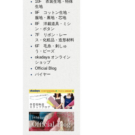
10F 衣装生地・特殊
生地
9F コットン生地・
服地・裏地・芯地
8F 洋裁道具・ミシ
ン・ボタン
7F リボン・レー
ス・化粧品・造形材料
6F 毛糸・刺しゅ
う・ビーズ
okadaya オンライン
ショップ
Official Blog
バイヤー