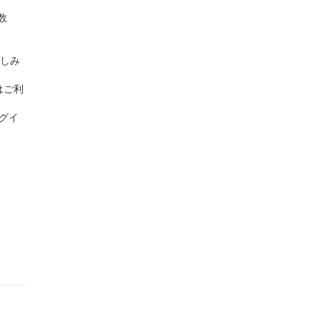
数
しみ
はご利
グイ