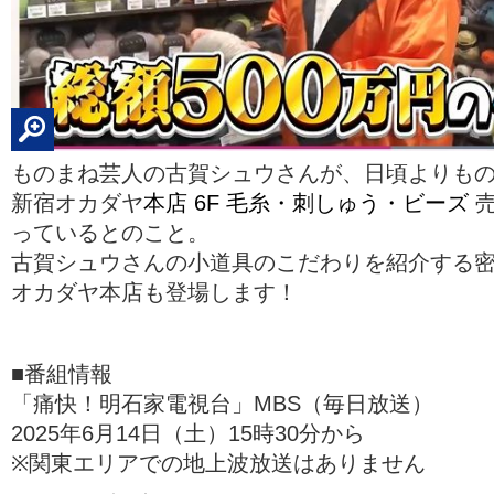
ものまね芸人の古賀シュウさんが、日頃よりも
新宿オカダヤ
本店 6F 毛糸・刺しゅう・ビーズ
売
っているとのこと。
古賀シュウさんの小道具のこだわりを紹介する密
オカダヤ本店も登場します！
■番組情報
「痛快！明石家電視台」MBS（毎日放送）
2025年6月14日（土）15時30分から
※関東エリアでの地上波放送はありません