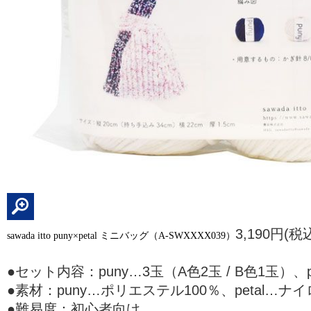
3,190円(税
sawada itto puny
×petal ミニバッグ（A-SWXXXX039）
●セット内容：puny…3玉（A色2玉 / B色1玉）、
●素材：puny…ポリエステル100％、petal…ナイ
●難易度：初心者向け