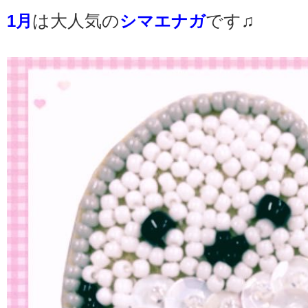
1月
は大人気の
シマエナガ
です♫