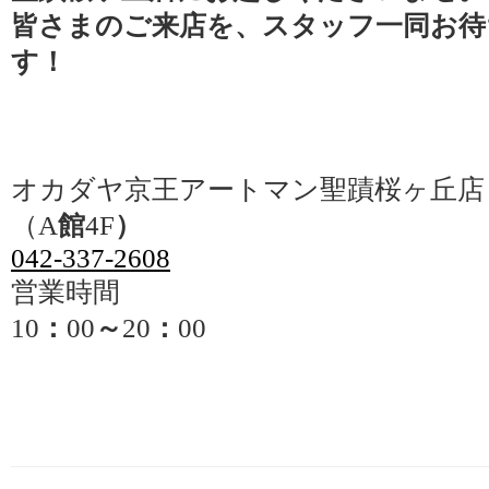
皆さまのご来店を、スタッフ一同お待
す！
オカダヤ京王アートマン聖蹟桜ヶ丘店
（A
館
4F
）
042-337-2608
営業時間
10
：
00
～
20
：
00