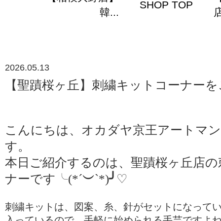
SHOP TOP
韓...
店
2026.05.13
【聖蹟桜ヶ丘】刺繍キットコーナーをご
こんにちは、オカダヤ京王アートマン
す。
本日ご紹介するのは、聖蹟桜ヶ丘店の
ナーです╰(*´
︶
`*)
╯
♡
刺繍キットは、図案、糸、針がセットになって
入っているので、手軽に始められる手芸ですよ