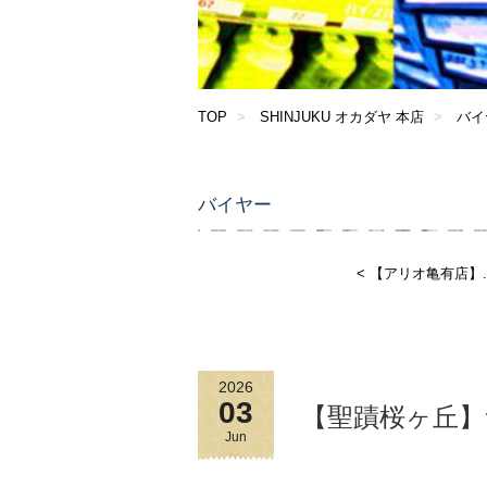
TOP
SHINJUKU オカダヤ 本店
バイ
バイヤー
< 【アリオ亀有店】..
2026
03
【聖蹟桜ヶ丘
Jun