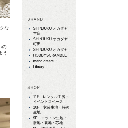
BRAND
クな
SHINJUKU オカダヤ
本店
SHINJUKU オカダヤ
町田
いの
SHINJUKU オカダヤ
よう
HOBBYSCRAMBLE
mano creare
Library
SHOP
11F レンタル工房・
イベントスペース
10F 衣装生地・特殊
生地
9F コットン生地・
服地・裏地・芯地