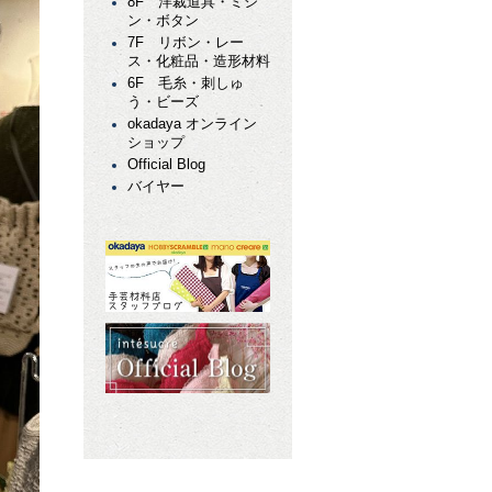
8F 洋裁道具・ミシ
ン・ボタン
7F リボン・レー
ス・化粧品・造形材料
6F 毛糸・刺しゅ
う・ビーズ
okadaya オンライン
ショップ
Official Blog
バイヤー