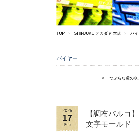
TOP
SHINJUKU オカダヤ 本店
バイ
バイヤー
< 「つぶらな瞳の水..
2025
【調布パルコ
17
文字モールド
Feb