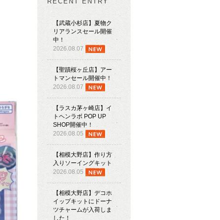
RECENT ENTRY
【武蔵小杉店】夏物ク
リアランスセール開催
中！
2026.08.07
【聖蹟桜ヶ丘店】アー
トマンセール開催中！
2026.08.07
【ラスカ茅ヶ崎店】イ
トヘンラボ POP UP
SHOP開催中！
2026.08.05
【相模大野店】作り方
入りソーイングキット
2026.08.05
【相模大野店】デコホ
イップキットにドーナ
ツチャームが入荷しま
した！