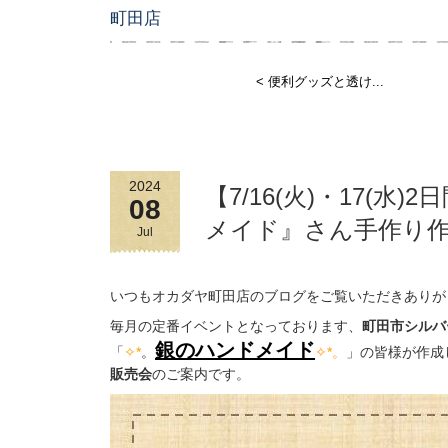
町田店
< 便利グッズと透け...
2024
【7/16(火)・17(
08
メイド』さん手作り
Jul
いつもオカダヤ町田店のブログをご覧いただきありが
毎月の定番イベントとなっております、
町田市シルバ
銀のハンドメイド
「
✧*
。
✧*。
」の皆様が作成
販売会
のご案内です。