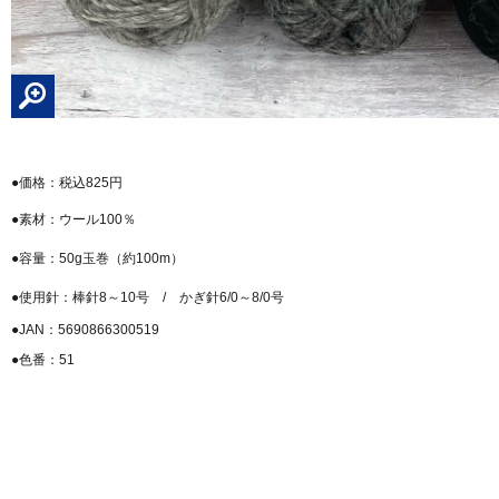
●価格：税込825円
●素材：ウール100％
●容量：50g玉巻（約100m）
●使用針：棒針8～10号 / かぎ針6/0～8/0号
●JAN：5690866300519
●色番：51