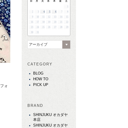
日
月
火
水
木
金
土
1
2
3
4
5
6
7
8
9
10
11
12
13
14
15
16
17
18
19
20
21
22
23
24
25
26
27
28
29
30
31
アーカイブ
CATEGORY
BLOG
HOW TO
PICK UP
にフォ
BRAND
SHINJUKU オカダヤ
本店
SHINJUKU オカダヤ