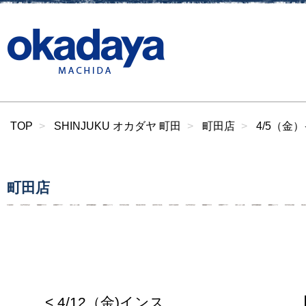
TOP
SHINJUKU オカダヤ 町田
町田店
4/5（金
町田店
< 4/12（金)インス