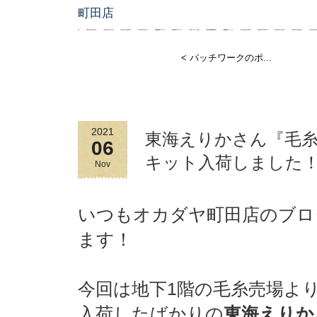
町田店
< パッチワークのポ...
2021
東海えりかさん『毛糸だ
06
キット入荷しました
Nov
いつもオカダヤ町田店のブロ
ます！
今回は地下1階の毛糸売場よ
入荷したばかりの
東海えりか