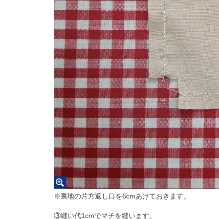
※裏地の片方返し口を6cmあけておきます。
③縫い代1cmでマチを縫います。