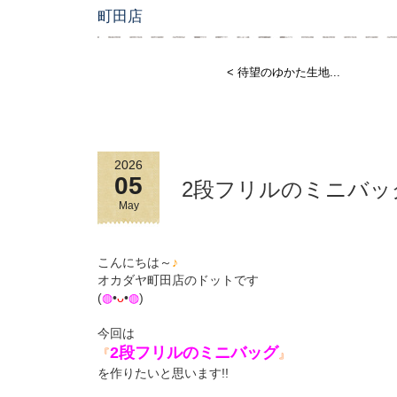
町田店
< 待望のゆかた生地...
2026
05
2段フリルのミニバッ
May
こんにちは～
♪
オカダヤ町田店のドットです
(
◍
•
ᴗ
•
◍
)
今回は
2段フリル
の
ミニバッグ
『
』
を作りたいと思います!!