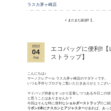
ラスカ茅ヶ崎店
< まだまだ必須‼︎【...
2022
エコバッグに便利‼︎
04
ストラップ】
Aug
こんにちは♪
マーノクレアール ラスカ茅ヶ崎店のマダティです。
いつも手作りブログをご覧いただきありがとうござい
マイバッグ持参もすっかり定着しつつある今日この頃で
と思うことはありませんか？
今回はそんな時に便利な
ショルダーストラップ
のご紹
リボン2本にナスカンとアジャスター
があれば、あっと