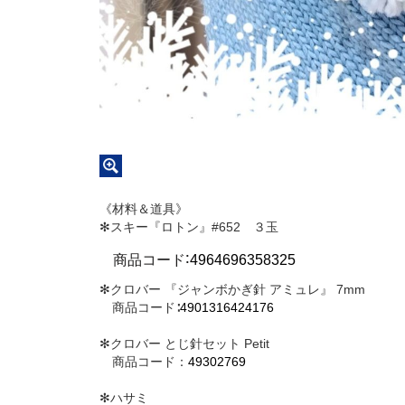
《材料＆道具》
✻スキー『ロトン』#652 ３玉
∶
商品コード
4964696358325
✻クロバー 『ジャンボかぎ針 アミュレ』 7mm
商品コード∶
4901316424176
✻クロバー とじ針セット Petit
商品コード：
49302769
✻ハサミ