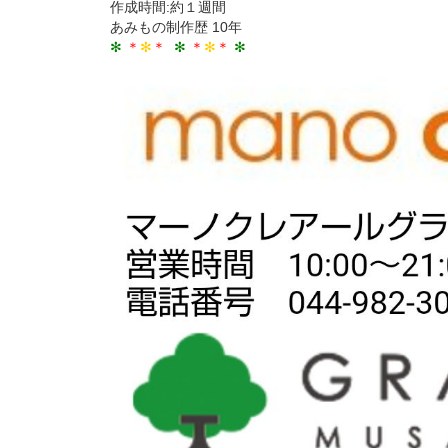
作成時間:約１週間
あみもの制作歴 10年
✻
＊
✻
＊
✻
＊
✻
＊
✻