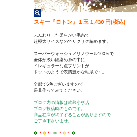
スキー『ロトン』１玉
1,430
円
(税込)
ふんわりした柔らかい毛糸で
超極太サイズなのでサクサク編めます。
スーパーウォッシュメリノウール100％で
全体が淡い段染め糸の中に
イレギュラーな点プリントが
ドットのようで表情豊かな毛糸です。
全部で6色ございますので
是非作ってみてください。
ブログ内の情報は武蔵小杉店
ブログ投稿時のものです。
商品在庫が終了することがありますので
ご了承下さいませ。
✻
＊
✻
＊
✻
＊
✻
＊
✻