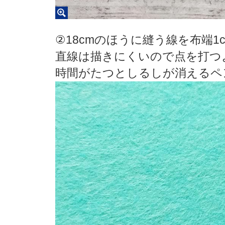
②18cmのほうに縫う線を布端
直線は描きにくいので点を打つ
時間がたつとしるしが消えるペ