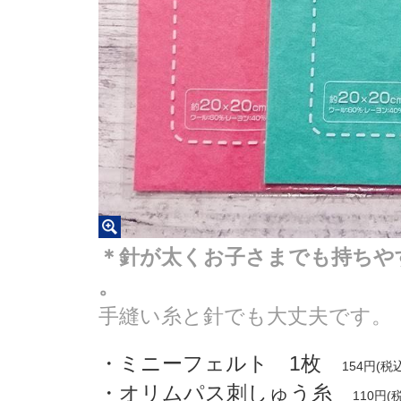
＊
針が太くお子さまでも持ちや
。
手縫い糸と針でも大丈夫です。
・ミニーフェルト 1枚
154円(税
・オリムパス刺しゅう糸
110円(