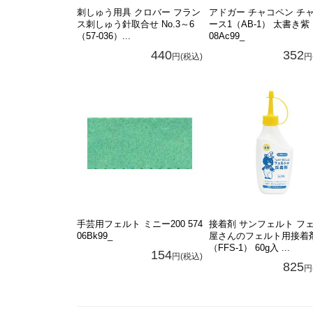
刺しゅう用具 クロバー フラン
アドガー チャコペン チ
ス刺しゅう針取合せ No.3～6
ース1（AB-1） 太書き紫
（57-036）...
08Ac99_
440
352
円(税込)
円
手芸用フェルト ミニー200 574
接着剤 サンフェルト フ
06Bk99_
屋さんのフェルト用接着
（FFS-1） 60g入 ...
154
円(税込)
825
円