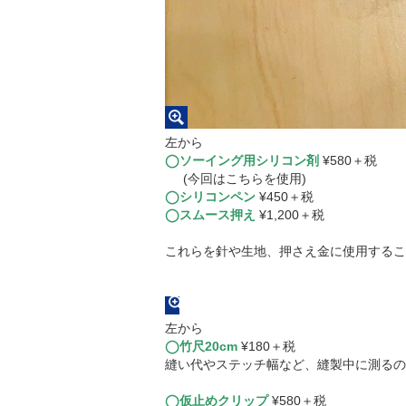
左から
◯ソーイング用シリコン剤
¥580＋税
(今回はこちらを使用)
◯シリコンペン
¥450＋税
◯スムース押え
¥1,200＋税
これらを針や生地、押さえ金に使用するこ
左から
◯竹尺20cm
¥180＋税
縫い代やステッチ幅など、縫製中に測るの
◯仮止めクリップ
¥580＋税