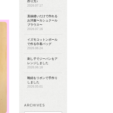
作り方♪
2026.07.17
直線縫いだけで作れる
お洋服〜カシュクール
ブラウス〜
2026.07.16
イズモコットンボール
で作る巾着バッグ
2026.06.24
刺し子でジーパンをア
レンジしました
2026.06.18
靴紐をリボンで手作り
しました
2026.05.01
ARCHIVES