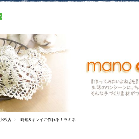
小杉店
時短&キレイに作れる！ラミネ...