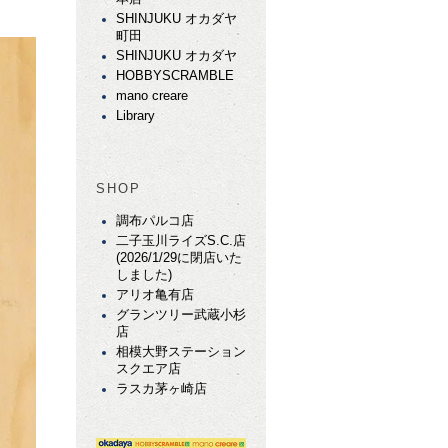
SHINJUKU オカダヤ
町田
SHINJUKU オカダヤ
HOBBYSCRAMBLE
mano creare
Library
SHOP
調布パルコ店
二子玉川ライズS.C.店
(2026/1/29に閉店いた
しました)
アリオ亀有店
グランツリー武蔵小杉
店
相模大野ステーション
スクエア店
ラスカ茅ヶ崎店