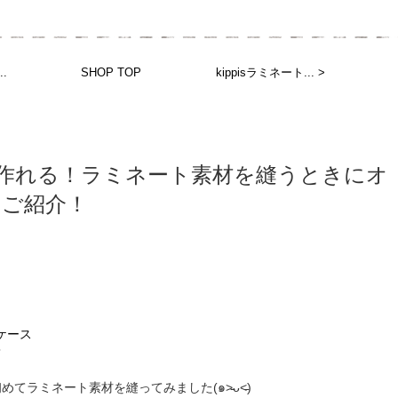
.
SHOP TOP
kippisラミネート... >
作れる！ラミネート素材を縫うときにオ
をご紹介！
！
ケース
？
てラミネート素材を縫ってみました(๑˃̵ᴗ˂̵)