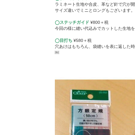
ラミネート生地や合皮、革など針で穴が開
サイズ違いでミニとロングもございます。
◯ステッチガイド
¥800＋税
今回の様に縫い代込みでカットした生地を
◯目打ち
¥580＋税
穴あけはもちろん、袋縫いを表に返した時
￼