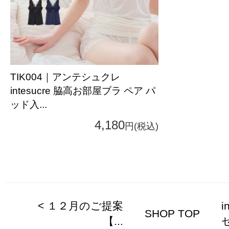
TIK004｜アンテシュクレ
intesucre 脇高お部屋ブラ ペア パ
ッド入...
4,180
円(税込)
< １２月のご提案
i
SHOP TOP
【...
セ