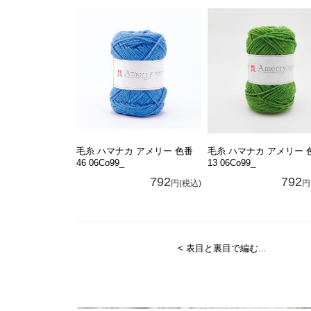
毛糸 ハマナカ アメリー 色番
毛糸 ハマナカ アメリー 
46 06Co99_
13 06Co99_
792
792
円(税込)
円
< 表目と裏目で編む...