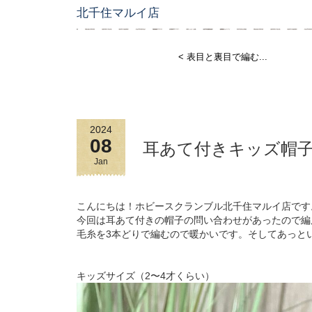
北千住マルイ店
< 表目と裏目で編む...
2024
08
耳あて付きキッズ帽子
Jan
こんにちは！ホビースクランブル北千住マルイ店です
今回は耳あて付きの帽子の問い合わせがあったので編ん
毛糸を3本どりで編むので暖かいです。そしてあっと
キッズサイズ（2〜4才くらい）