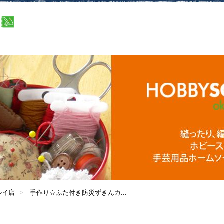
ルイ店
手作り☆ふた付き防災ずきんカ...