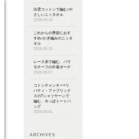
出雲コットンで編む♪や
さしいニッタオル
2026.05.18
これからの季節におす
すめ♪かぎ編みのニッタ
オル
2026.05.15
レース糸で編む、バラ
モチーフの巾着ポーチ
2026.05.07
コトンチャンキー×リ
バティ・ファブリック
スのTシャツヤーンで
編む、今っぽトートバ
ッグ
2026.05.01
ARCHIVES