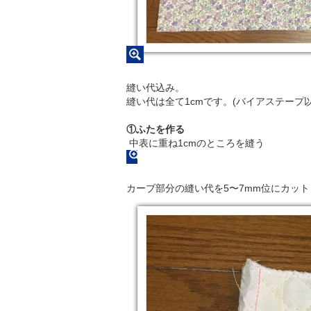
縫い代込み。
縫い代は全て1cmです。(バイアステープ以
①ふたを作る
中表に重ね1cmのところを縫う
カーブ部分の縫い代を5〜7mm位にカッ