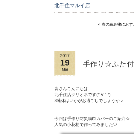
北千住マルイ店
< 春の編み物におす..
2017
19
手作り☆ふた
Mar
皆さんこんにちは！
北千住店クリオネです(*´∀｀*)
3連休はいかがお過ごしでしょうか ♪
今回は手作り防災頭巾カバーのご紹介☆
人気の小花柄で作ってみました♡